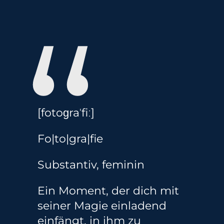
“
[fotoɡraˈfiː]
Fo|to|gra|fie
Substantiv, feminin
Ein Moment, der dich mit
seiner Magie einladend
einfängt, in ihm zu